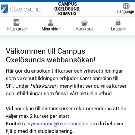
CAMPUS
OXELÖSUND,
Language
KOMVUX
Powered
Hitta kurser
Mina sidor
Kurskorg
Logga in
Välkommen till Campus
Oxelösunds webbansökan!
Här gör du ansökan till kurser och yrkesutbildningar
som vuxenutbildningen erbjuder samt anmälan till
SFI. Under
Hitta kurser
i menyfältet ser du vilka kurser
och utbildningar som finns i vårt aktuella utbud.
Vid ansökan till distanskurser rekommenderas att du
väljer max 2 kurser per start.
Kontakta
syvcampus@oxelosund.se
om du behöver
hjälp med din studieplanering.